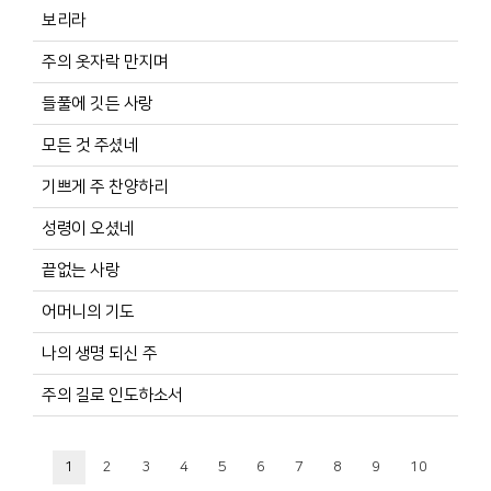
보리라
주의 옷자락 만지며
들풀에 깃든 사랑
모든 것 주셨네
기쁘게 주 찬양하리
성령이 오셨네
끝없는 사랑
어머니의 기도
나의 생명 되신 주
주의 길로 인도하소서
1
2
3
4
5
6
7
8
9
10