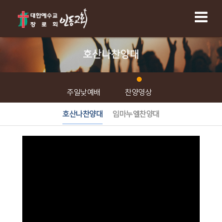
호산나찬양대
주일낮예배
찬양영상
호산나찬양대
임마누엘찬양대