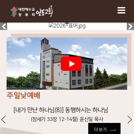
주일낮예배
[내가 만난 하나님(8)] 동행하시는 하나님
(창세기 33장 12-14절)
윤신일 목사
더보기