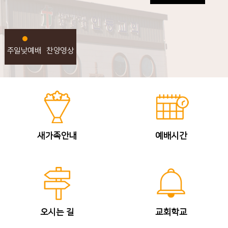
주일낮예배
찬양영상
새가족안내
예배시간
오시는 길
교회학교