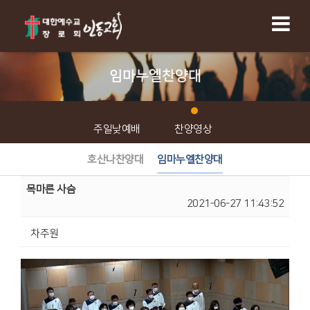
임마누엘찬양대
주일낮예배
찬양영상
호산나찬양대
임마누엘찬양대
목마른 사슴
2021-06-27 11:43:52
차주원