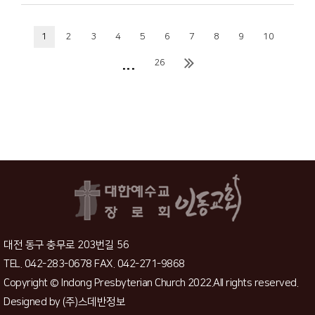
1
2
3
4
5
6
7
8
9
10
...
26
대전 동구 충무로 203번길 56
TEL. 042-283-0678 FAX. 042-271-9868
Copyright © Indong Presbyterian Church 2022.All rights reserved.
Designed by
(주)스데반정보