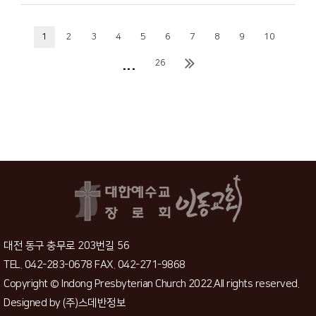
1
2
3
4
5
6
7
8
9
10
...
26
대전 동구 충무로 203번길 56
TEL. 042-283-0678 FAX. 042-271-9868
Copyright © Indong Presbyterian Church 2022.All rights reserved.
Designed by
(주)스데반정보