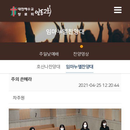
임마누엘찬양대
주일낮예배
찬양영상
호산나찬양대
임마누엘찬양대
주의 은혜라
2021-04-25 12:20:44
차주원