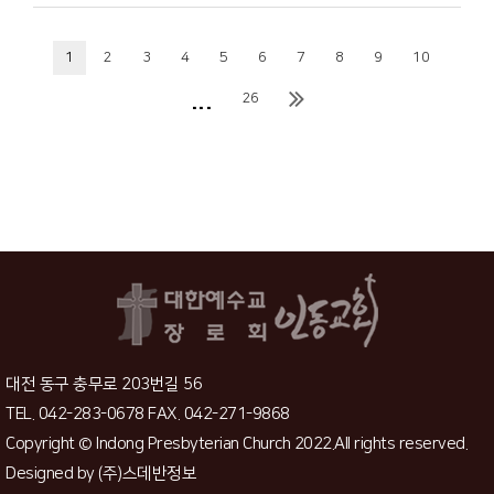
1
2
3
4
5
6
7
8
9
10
...
26
대전 동구 충무로 203번길 56
TEL. 042-283-0678 FAX. 042-271-9868
Copyright © Indong Presbyterian Church 2022.All rights reserved.
Designed by
(주)스데반정보