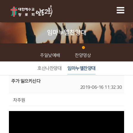
임마누엘찬양대
주일낮예배
찬양영상
호산나찬양대
임마누엘찬양대
주가 일으키신다
2019-06-16 11:32:30
차주원