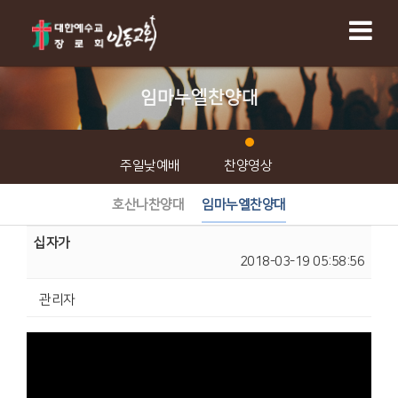
임마누엘찬양대
주일낮예배
찬양영상
호산나찬양대
임마누엘찬양대
십자가
2018-03-19 05:58:56
관리자