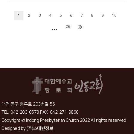
1
2
3
4
5
6
7
8
9
10
...
26
대전 동구 충무로 203번길 56
TEL. 042-283-0678 FAX. 042-271-9868
Copyright © Indong Presbyterian Church 2022.All rights reserved.
Designed by
(주)스데반정보