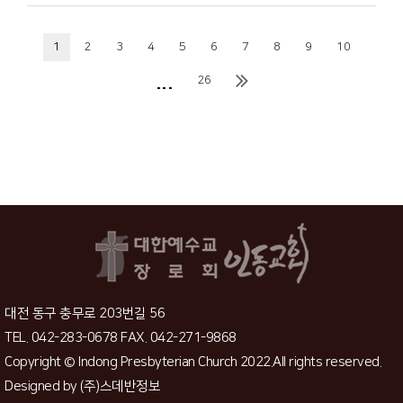
1
2
3
4
5
6
7
8
9
10
...
26
대전 동구 충무로 203번길 56
TEL. 042-283-0678 FAX. 042-271-9868
Copyright © Indong Presbyterian Church 2022.All rights reserved.
Designed by
(주)스데반정보