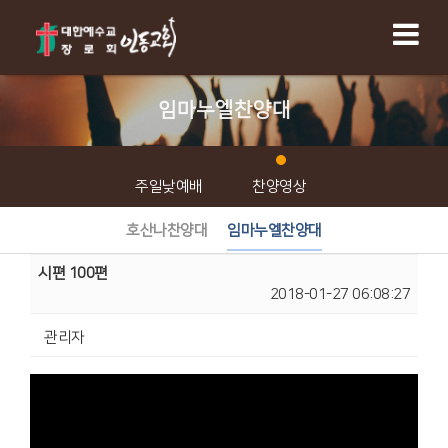
임마누엘찬양대
주일낮예배
찬양영상
호산나찬양대
임마누엘찬양대
시편 100편
2018-01-27 06:08:27
관리자