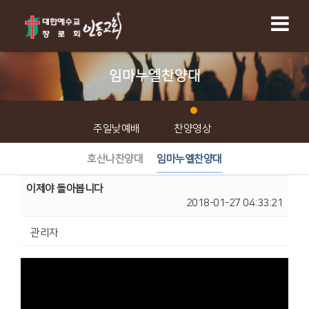
임마누엘찬양대
주일낮예배
찬양영상
호산나찬양대
임마누엘찬양대
이제야 돌아봅니다
2018-01-27 04:33:21
관리자