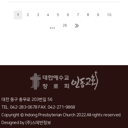
1
2
3
4
5
6
7
8
9
10
...
26
대전 동구 충무로 203번길 56
TEL. 042-283-0678 FAX. 042-271-9868
Copyright © Indong Presbyterian Church 2022.All rights reserved.
Designed by
(주)스데반정보