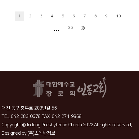
1
2
3
4
5
6
7
8
9
10
...
26
대전 동구 충무로 203번길 56
TEL. 042-283-0678 FAX. 042-271-9868
Copyright © Indong Presbyterian Church 2022.All rights reserved.
Designed by
(주)스데반정보