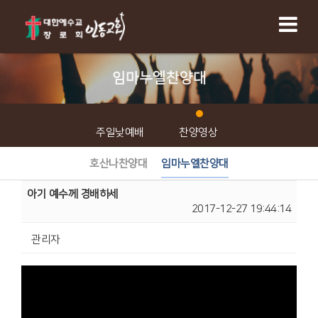
임마누엘찬양대
주일낮예배
찬양영상
호산나찬양대
임마누엘찬양대
아기 예수께 경배하세
2017-12-27 19:44:14
관리자