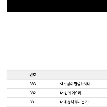
번호
383
예수님이 말씀하시니
382
내 삶의 이유라
381
내게 능력 주시는 자