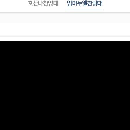
호산나찬양대
임마누엘찬양대