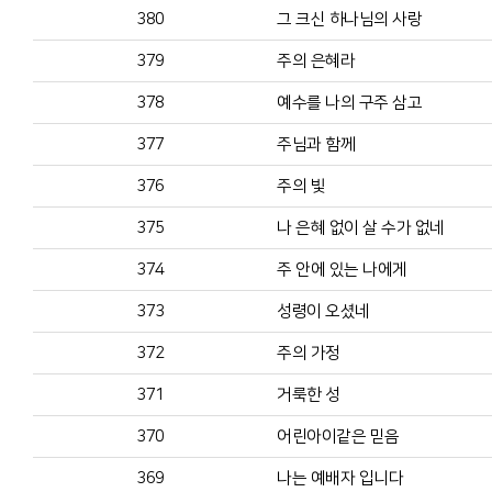
380
그 크신 하나님의 사랑
379
주의 은혜라
378
예수를 나의 구주 삼고
377
주님과 함께
376
주의 빛
375
나 은혜 없이 살 수가 없네
374
주 안에 있는 나에게
373
성령이 오셨네
372
주의 가정
371
거룩한 성
370
어린아이같은 믿음
369
나는 예배자 입니다