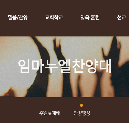
말씀/찬양
교회학교
양육 훈련
선교
임마누엘찬양대
주일낮예배
찬양영상