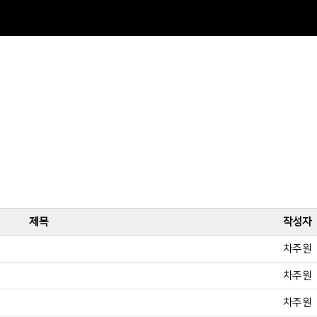
제목
작성자
차주원
차주원
차주원