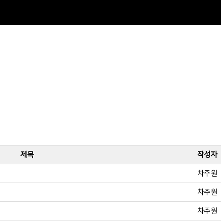
제목
작성자
차주원
차주원
차주원