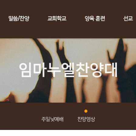
말씀/찬양
교회학교
양육 훈련
선교
임마누엘찬양대
주일낮예배
찬양영상