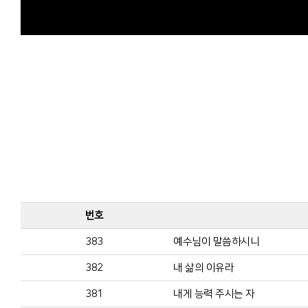
번호
383
예수님이 말씀하시니
382
내 삶의 이유라
381
내게 능력 주시는 자