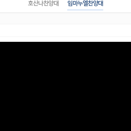
호산나찬양대
임마누엘찬양대