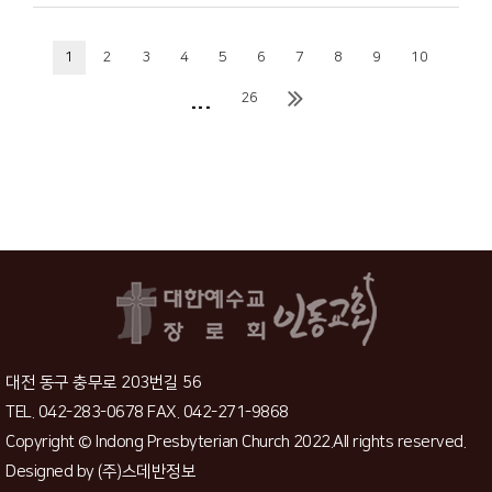
1
2
3
4
5
6
7
8
9
10
...
26
대전 동구 충무로 203번길 56
TEL. 042-283-0678 FAX. 042-271-9868
Copyright © Indong Presbyterian Church 2022.All rights reserved.
Designed by
(주)스데반정보