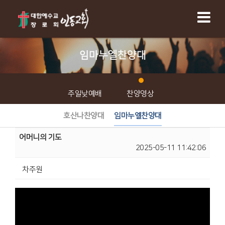
임마누엘찬양대
주일낮예배
찬양영상
호산나찬양대
임마누엘찬양대
어머니의 기도
2025-05-11 11:42:06
차주원