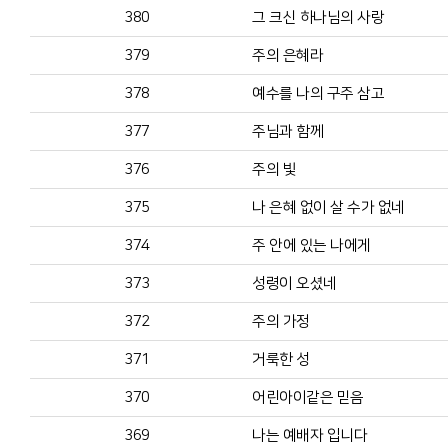
380
그 크신 하나님의 사랑
379
주의 은혜라
378
예수를 나의 구주 삼고
377
주님과 함께
376
주의 빛
375
나 은혜 없이 살 수가 없네
374
주 안에 있는 나에게
373
성령이 오셨네
372
주의 가정
371
거룩한 성
370
어린아이같은 믿음
369
나는 예배자 입니다