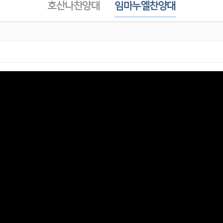
호산나찬양대
임마누엘찬양대