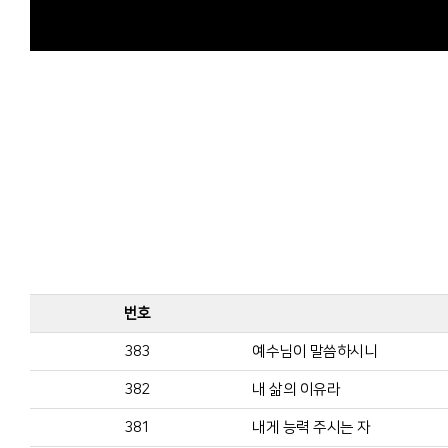
번호
383
예수님이 말씀하시니
382
내 삶의 이유라
381
내게 능력 주시는 자