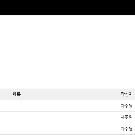
제목
작성자
차주원
차주원
차주원