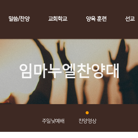
말씀/찬양
교회학교
양육 훈련
선교
임마누엘찬양대
주일낮예배
찬양영상