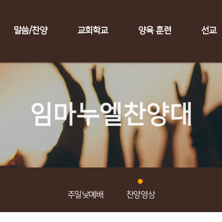
말씀/찬양
교회학교
양육 훈련
선교
임마누엘찬양대
주일낮예배
찬양영상