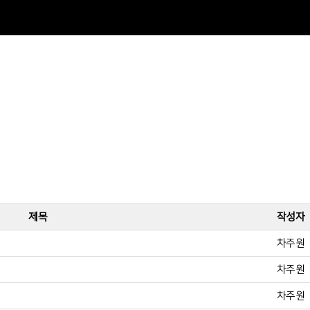
제목
작성자
차주원
차주원
차주원