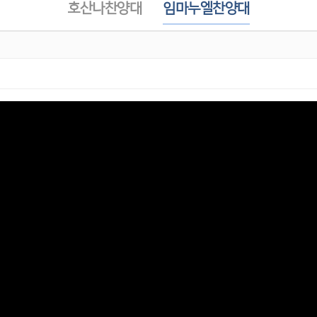
호산나찬양대
임마누엘찬양대