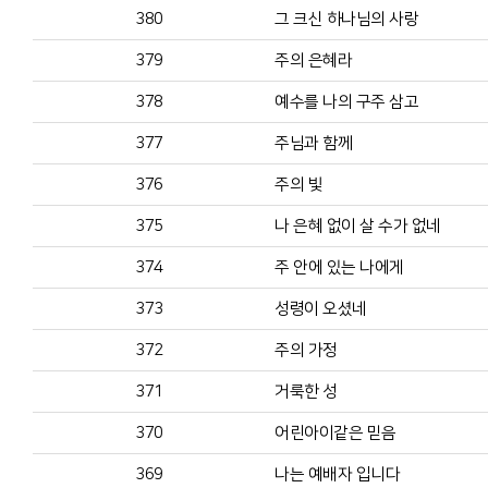
380
그 크신 하나님의 사랑
379
주의 은혜라
378
예수를 나의 구주 삼고
377
주님과 함께
376
주의 빛
375
나 은혜 없이 살 수가 없네
374
주 안에 있는 나에게
373
성령이 오셨네
372
주의 가정
371
거룩한 성
370
어린아이같은 믿음
369
나는 예배자 입니다