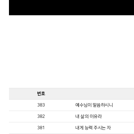
번호
383
예수님이 말씀하시니
382
내 삶의 이유라
381
내게 능력 주시는 자