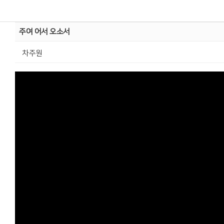
주여 어서 오소서
차주원