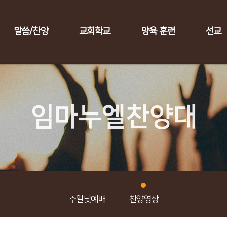
말씀/찬양
교회학교
양육 훈련
선교
임마누엘찬양대
주일낮예배
찬양영상