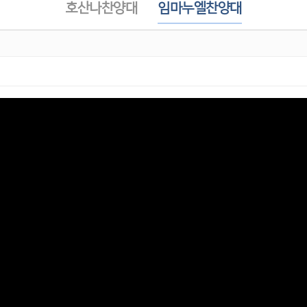
호산나찬양대
임마누엘찬양대