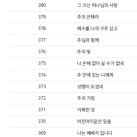
380
그 크신 하나님의 사랑
379
주의 은혜라
378
예수를 나의 구주 삼고
377
주님과 함께
376
주의 빛
375
나 은혜 없이 살 수가 없네
374
주 안에 있는 나에게
373
성령이 오셨네
372
주의 가정
371
거룩한 성
370
어린아이같은 믿음
369
나는 예배자 입니다