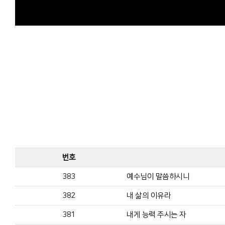
번호
383
예수님이 말씀하시니
382
내 삶의 이유라
381
내게 능력 주시는 자