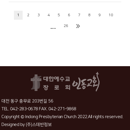
1
2
3
4
5
6
7
8
9
10
...
26
대전 동구 충무로 203번길 56
TEL. 042-283-0678 FAX. 042-271-9868
Copyright © Indong Presbyterian Church 2022.All rights reserved.
Designed by
(주)스데반정보