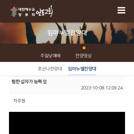
임마누엘찬양대
주일낮예배
찬양영상
호산나찬양대
임마누엘찬양대
험한 십자가 능력 있
2023-10-08 12:09:24
차주원