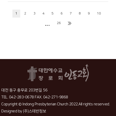
1
2
3
4
5
6
7
8
9
10
...
26
대전 동구 충무로 203번길 56
TEL. 042-283-0678 FAX. 042-271-9868
Copyright © Indong Presbyterian Church 2022.All rights reserved.
Designed by
(주)스데반정보