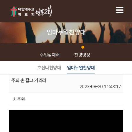
임마누엘찬양대
주일낮예배
찬양영상
호산나찬양대
임마누엘찬양대
주의 손 잡고 가리라
2023-08-20 11:43:17
차주원