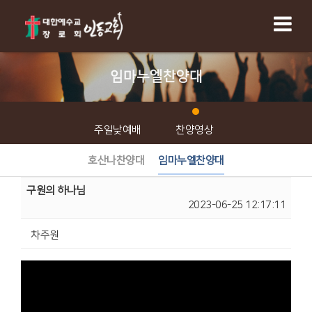
임마누엘찬양대
주일낮예배
찬양영상
호산나찬양대
임마누엘찬양대
구원의 하나님
2023-06-25 12:17:11
차주원