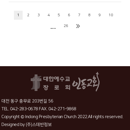
1
2
3
4
5
6
7
8
9
10
...
26
대전 동구 충무로 203번길 56
TEL. 042-283-0678 FAX. 042-271-9868
Copyright © Indong Presbyterian Church 2022.All rights reserved.
Designed by
(주)스데반정보