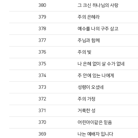
380
그 크신 하나님의 사랑
379
주의 은혜라
378
예수를 나의 구주 삼고
377
주님과 함께
376
주의 빛
375
나 은혜 없이 살 수가 없네
374
주 안에 있는 나에게
373
성령이 오셨네
372
주의 가정
371
거룩한 성
370
어린아이같은 믿음
369
나는 예배자 입니다