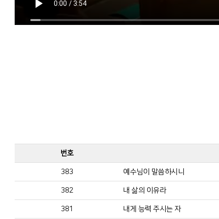
번호
383
예수님이 말씀하시니
382
내 삶의 이유라
381
내게 능력 주시는 자