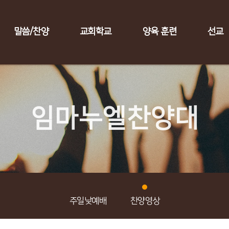
말씀/찬양
교회학교
양육 훈련
선교
임마누엘찬양대
주일낮예배
찬양영상