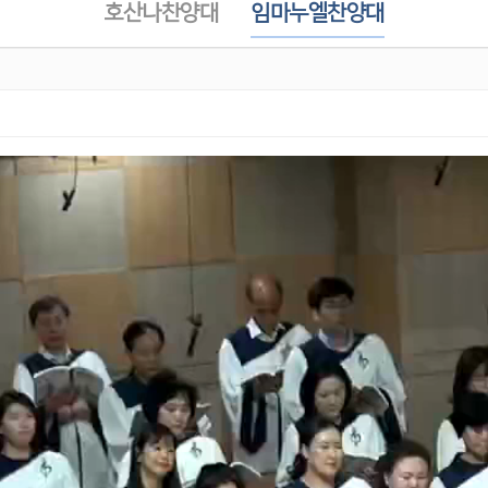
호산나찬양대
임마누엘찬양대