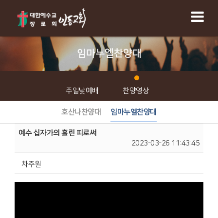
임마누엘찬양대
주일낮예배
찬양영상
호산나찬양대
임마누엘찬양대
예수 십자가의 흘린 피로써
2023-03-26 11:43:45
차주원