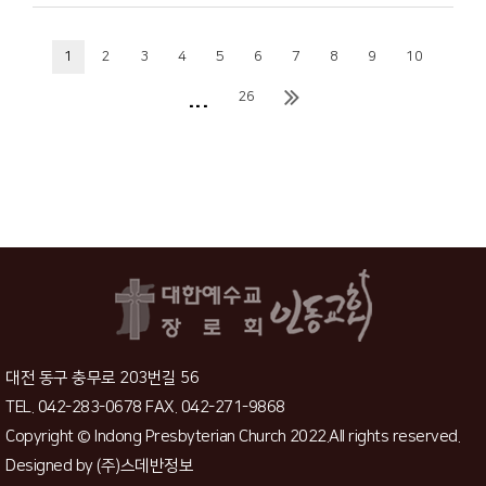
1
2
3
4
5
6
7
8
9
10
...
26
대전 동구 충무로 203번길 56
TEL. 042-283-0678 FAX. 042-271-9868
Copyright © Indong Presbyterian Church 2022.All rights reserved.
Designed by
(주)스데반정보