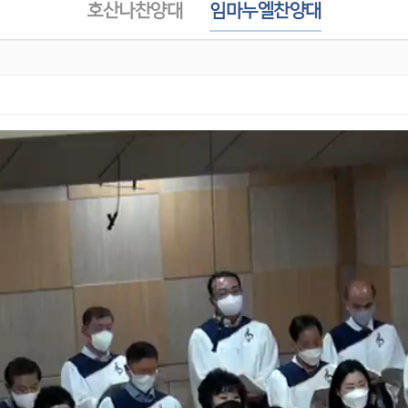
호산나찬양대
임마누엘찬양대