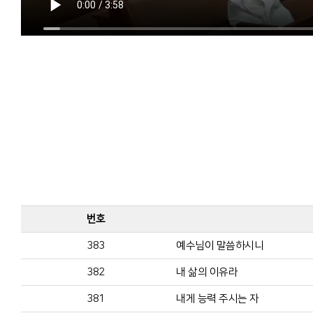
번호
383
예수님이 말씀하시니
382
내 삶의 이유라
381
내게 능력 주시는 자