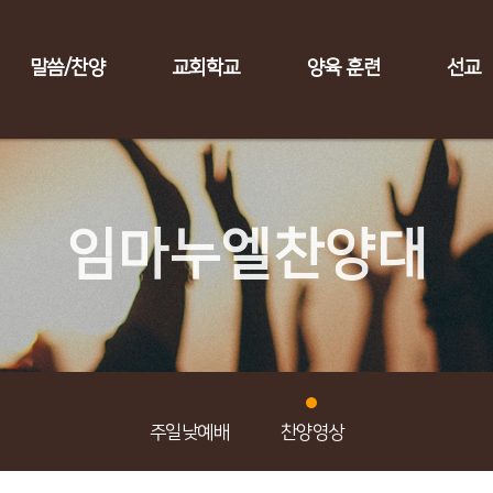
말씀/찬양
교회학교
양육 훈련
선교
임마누엘찬양대
주일낮예배
찬양영상