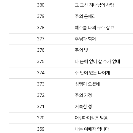
380
그 크신 하나님의 사랑
379
주의 은혜라
378
예수를 나의 구주 삼고
377
주님과 함께
376
주의 빛
375
나 은혜 없이 살 수가 없네
374
주 안에 있는 나에게
373
성령이 오셨네
372
주의 가정
371
거룩한 성
370
어린아이같은 믿음
369
나는 예배자 입니다