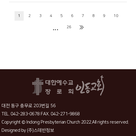
1
2
3
4
5
6
7
8
9
10
...
26
대전 동구 충무로 203번길 56
TEL. 042-283-0678 FAX. 042-271-9868
Copyright © Indong Presbyterian Church 2022.All rights reserved.
Designed by
(주)스데반정보