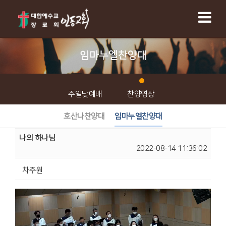
임마누엘찬양대
주일낮예배
찬양영상
호산나찬양대
임마누엘찬양대
나의 하나님
2022-08-14 11:36:02
차주원