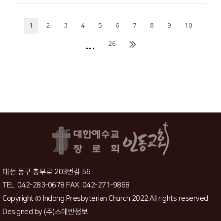
1
2
3
4
5
6
7
8
9
10
...
26
대전 동구 충무로 203번길 56
TEL. 042-283-0678 FAX. 042-271-9868
Copyright © Indong Presbyterian Church 2022.All rights reserved.
Designed by
(주)스데반정보