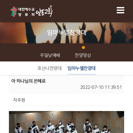
임마누엘찬양대
주일낮예배
찬양영상
호산나찬양대
임마누엘찬양대
아 하나님의 은혜로
2022-07-10 11:39:51
차주원