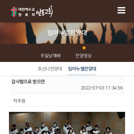
임마누엘찬양대
주일낮예배
찬양영상
호산나찬양대
임마누엘찬양대
감사함으로 받으면
2022-07-03 11:34:56
차주원