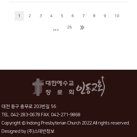
1
2
3
4
5
6
7
8
9
10
...
26
대전 동구 충무로 203번길 56
TEL. 042-283-0678 FAX. 042-271-9868
Copyright © Indong Presbyterian Church 2022.All rights reserved.
Designed by
(주)스데반정보