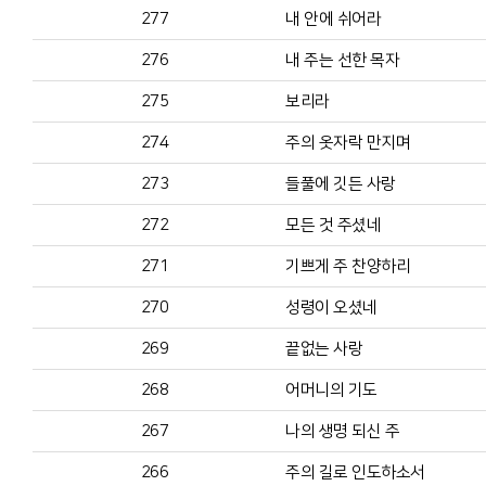
277
내 안에 쉬어라
276
내 주는 선한 목자
275
보리라
274
주의 옷자락 만지며
273
들풀에 깃든 사랑
272
모든 것 주셨네
271
기쁘게 주 찬양하리
270
성령이 오셨네
269
끝없는 사랑
268
어머니의 기도
267
나의 생명 되신 주
266
주의 길로 인도하소서