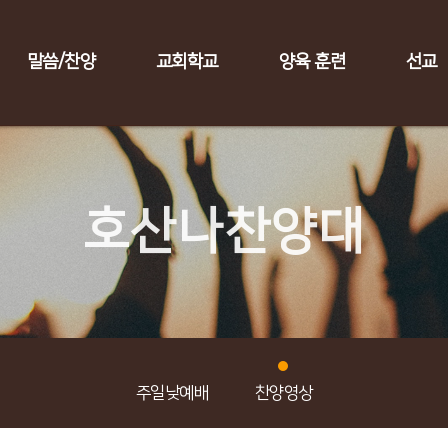
말씀/찬양
교회학교
양육 훈련
선교
호산나찬양대
주일낮예배
찬양영상