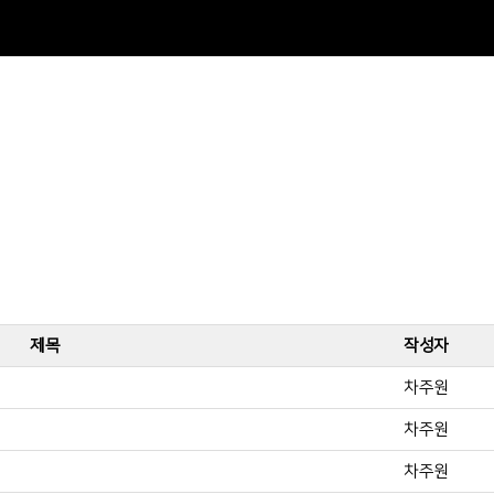
제목
작성자
차주원
차주원
차주원