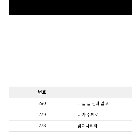
번호
280
내일 일 염려 말고
279
내가 주께로
278
넘쳐나리라