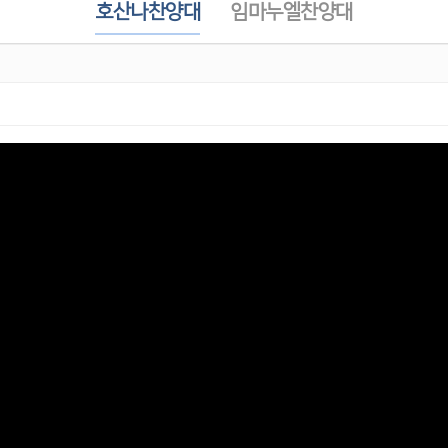
호산나찬양대
임마누엘찬양대