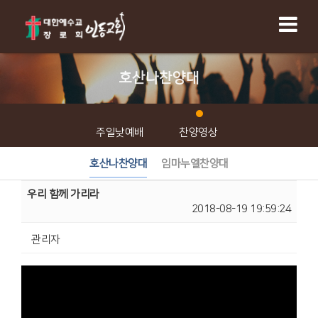
호산나찬양대
주일낮예배
찬양영상
호산나찬양대
임마누엘찬양대
우리 함께 가리라
2018-08-19 19:59:24
관리자