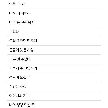
넘쳐나리라
내 안에 쉬어라
내 주는 선한 목자
보리라
주의 옷자락 만지며
들풀에 깃든 사랑
모든 것 주셨네
기쁘게 주 찬양하리
성령이 오셨네
끝없는 사랑
어머니의 기도
나의 생명 되신 주