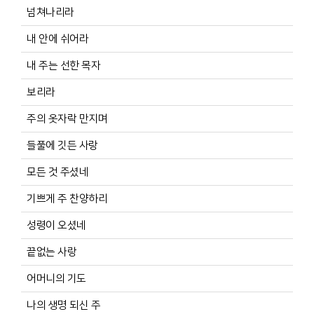
넘쳐나리라
내 안에 쉬어라
내 주는 선한 목자
보리라
주의 옷자락 만지며
들풀에 깃든 사랑
모든 것 주셨네
기쁘게 주 찬양하리
성령이 오셨네
끝없는 사랑
어머니의 기도
나의 생명 되신 주