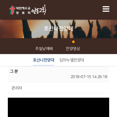
호산나찬양대
주일낮예배
찬양영상
호산나찬양대
임마누엘찬양대
그 분
2018-07-15 14:26:18
관리자