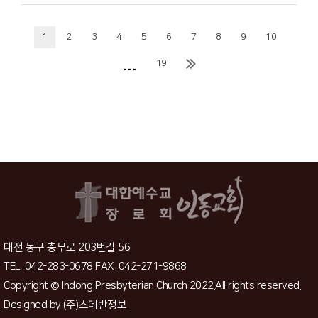
1
2
3
4
5
6
7
8
9
10
...
19
대전 동구 충무로 203번길 56
TEL. 042-283-0678 FAX. 042-271-9868
Copyright © Indong Presbyterian Church 2022.All rights reserved.
Designed by
(주)스데반정보