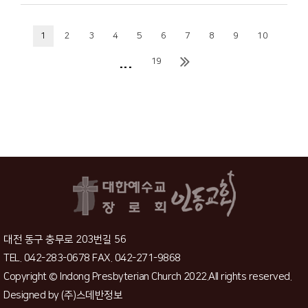
1
2
3
4
5
6
7
8
9
10
...
19
대전 동구 충무로 203번길 56
TEL. 042-283-0678 FAX. 042-271-9868
Copyright © Indong Presbyterian Church 2022.All rights reserved.
Designed by
(주)스데반정보