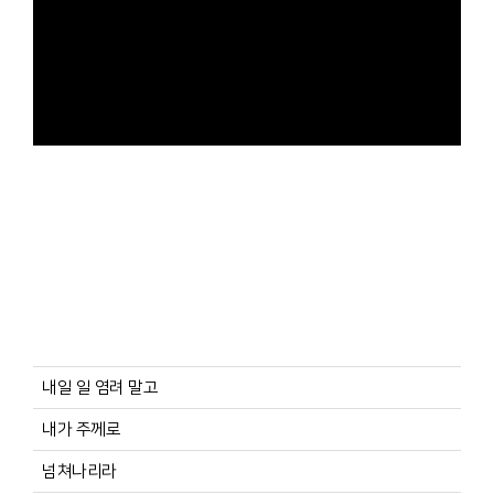
내일 일 염려 말고
내가 주께로
넘쳐나리라