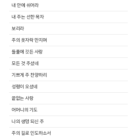
내 안에 쉬어라
내 주는 선한 목자
보리라
주의 옷자락 만지며
들풀에 깃든 사랑
모든 것 주셨네
기쁘게 주 찬양하리
성령이 오셨네
끝없는 사랑
어머니의 기도
나의 생명 되신 주
주의 길로 인도하소서