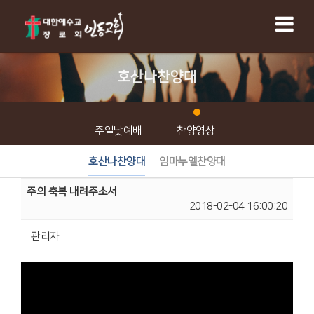
호산나찬양대
주일낮예배
찬양영상
호산나찬양대
임마누엘찬양대
주의 축복 내려주소서
2018-02-04 16:00:20
관리자