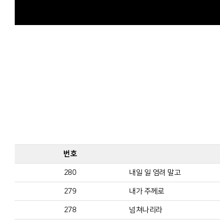
번호
280
내일 일 염려 말고
279
내가 주께로
278
넘쳐나리라