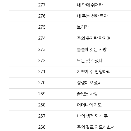
277
내 안에 쉬어라
276
내 주는 선한 목자
275
보리라
274
주의 옷자락 만지며
273
들풀에 깃든 사랑
272
모든 것 주셨네
271
기쁘게 주 찬양하리
270
성령이 오셨네
269
끝없는 사랑
268
어머니의 기도
267
나의 생명 되신 주
266
주의 길로 인도하소서