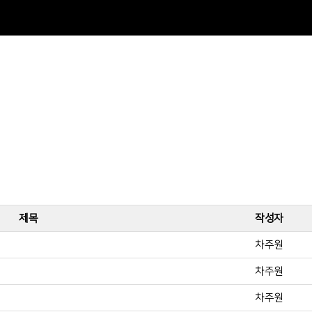
제목
작성자
차주원
차주원
차주원