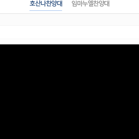
호산나찬양대
임마누엘찬양대