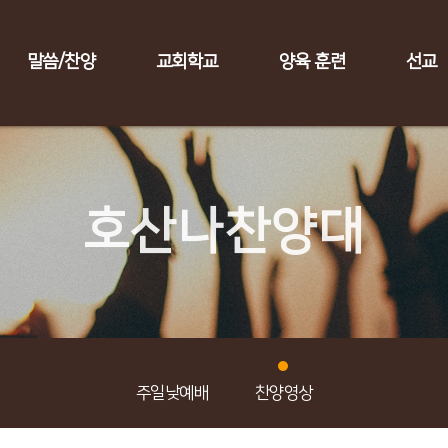
말씀/찬양
교회학교
양육 훈련
선교
호산나찬양대
주일낮예배
찬양영상