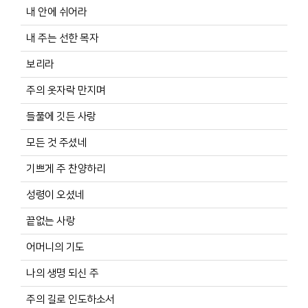
내 안에 쉬어라
내 주는 선한 목자
보리라
주의 옷자락 만지며
들풀에 깃든 사랑
모든 것 주셨네
기쁘게 주 찬양하리
성령이 오셨네
끝없는 사랑
어머니의 기도
나의 생명 되신 주
주의 길로 인도하소서