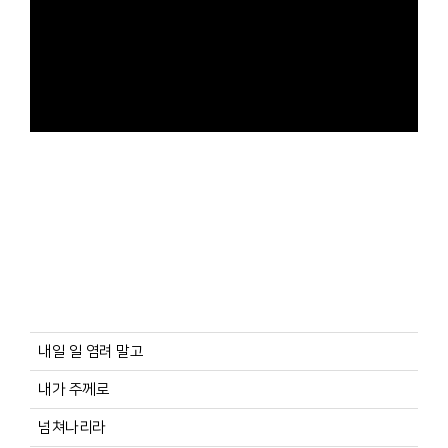
내일 일 염려 말고
내가 주께로
넘쳐나리라