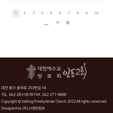
1
2
3
4
5
6
7
8
9
10
...
19
대전 동구 충무로 203번길 56
TEL. 042-283-0678 FAX. 042-271-9868
Copyright © Indong Presbyterian Church 2022.All rights reserved.
Designed by
(주)스데반정보