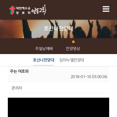
호산나찬양대
주일낮예배
찬양영상
호산나찬양대
임마누엘찬양대
주는 여호와
2018-01-10 05:00:06
관리자