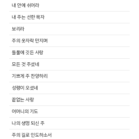
내 안에 쉬어라
내 주는 선한 목자
보리라
주의 옷자락 만지며
들풀에 깃든 사랑
모든 것 주셨네
기쁘게 주 찬양하리
성령이 오셨네
끝없는 사랑
어머니의 기도
나의 생명 되신 주
주의 길로 인도하소서