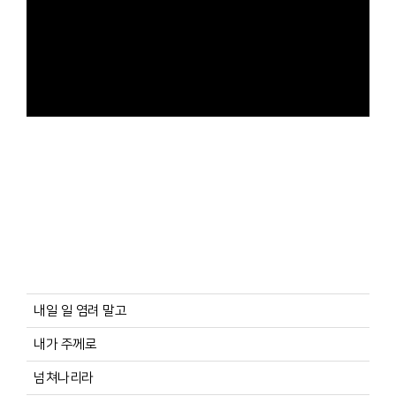
내일 일 염려 말고
내가 주께로
넘쳐나리라