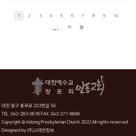
1
2
3
4
5
6
7
8
9
10
...
19
대전 동구 충무로 203번길 56
TEL. 042-283-0678 FAX. 042-271-9868
Copyright © Indong Presbyterian Church 2022.All rights reserved.
Designed by
(주)스데반정보