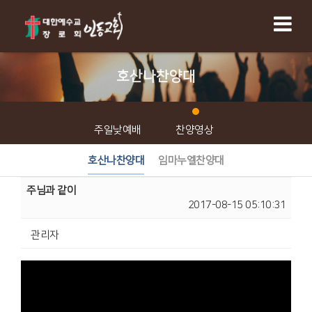
호산나찬양대
주일낮예배
찬양영상
호산나찬양대
임마누엘찬양대
주님과 같이
2017-08-15 05:10:31
관리자