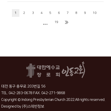
1
2
3
4
5
6
7
8
9
10
...
19
대전 동구 충무로 203번길 56
TEL. 042-283-0678 FAX. 042-271-9868
Copyright © Indong Presbyterian Church 2022.All rights reserved.
Designed by
(주)스데반정보