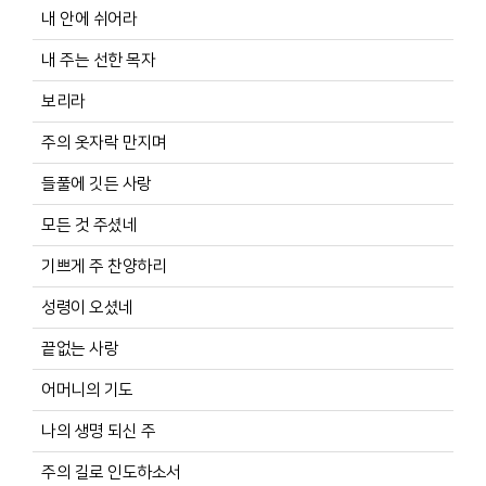
내 안에 쉬어라
내 주는 선한 목자
보리라
주의 옷자락 만지며
들풀에 깃든 사랑
모든 것 주셨네
기쁘게 주 찬양하리
성령이 오셨네
끝없는 사랑
어머니의 기도
나의 생명 되신 주
주의 길로 인도하소서