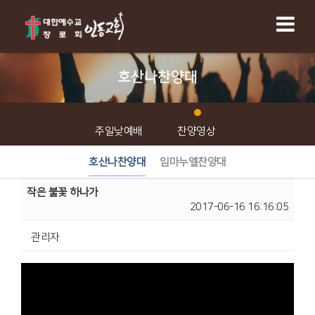
호산나찬양대
주일낮예배
찬양영상
호산나찬양대
임마누엘찬양대
작은 불꽃 하나가
2017-06-16 16:16:05
관리자