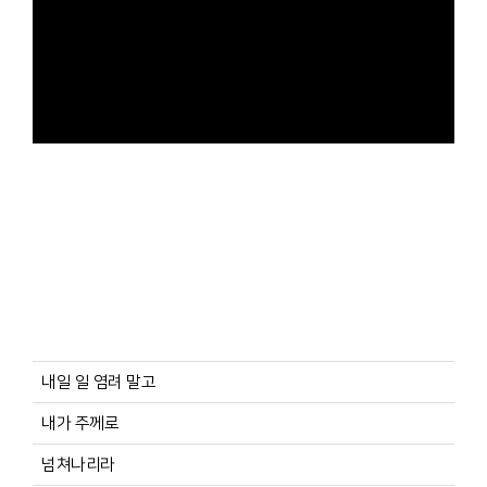
내일 일 염려 말고
내가 주께로
넘쳐나리라