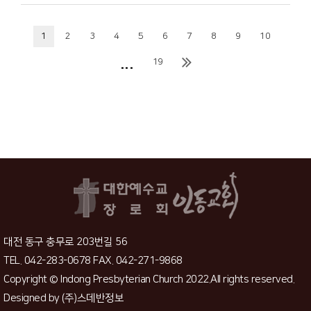
1
2
3
4
5
6
7
8
9
10
...
19
대전 동구 충무로 203번길 56
TEL. 042-283-0678 FAX. 042-271-9868
Copyright © Indong Presbyterian Church 2022.All rights reserved.
Designed by
(주)스데반정보