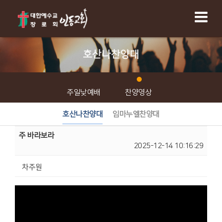
호산나찬양대
주일낮예배
찬양영상
호산나찬양대
임마누엘찬양대
주 바라보라
2025-12-14 10:16:29
차주원