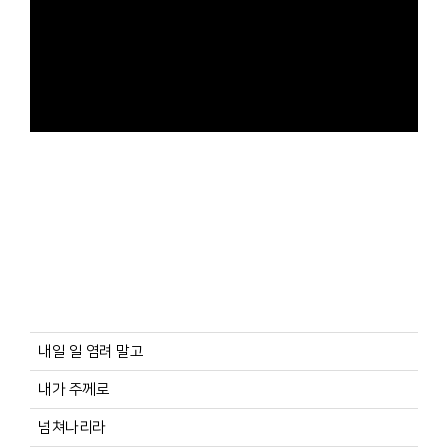
내일 일 염려 말고
내가 주께로
넘쳐나리라