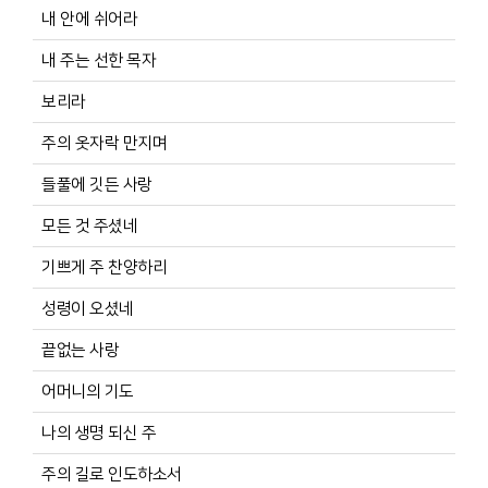
내 안에 쉬어라
내 주는 선한 목자
보리라
주의 옷자락 만지며
들풀에 깃든 사랑
모든 것 주셨네
기쁘게 주 찬양하리
성령이 오셨네
끝없는 사랑
어머니의 기도
나의 생명 되신 주
주의 길로 인도하소서