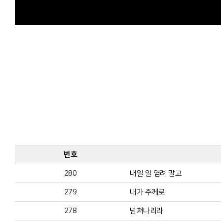
번호
280
내일 일 염려 말고
279
내가 주께로
278
넘쳐나리라