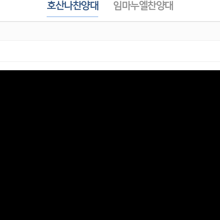
호산나찬양대
임마누엘찬양대