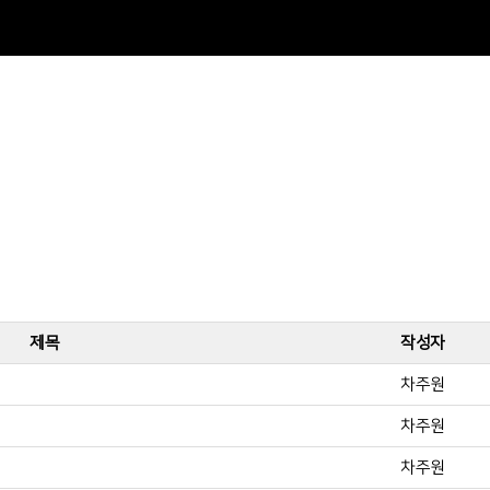
제목
작성자
차주원
차주원
차주원