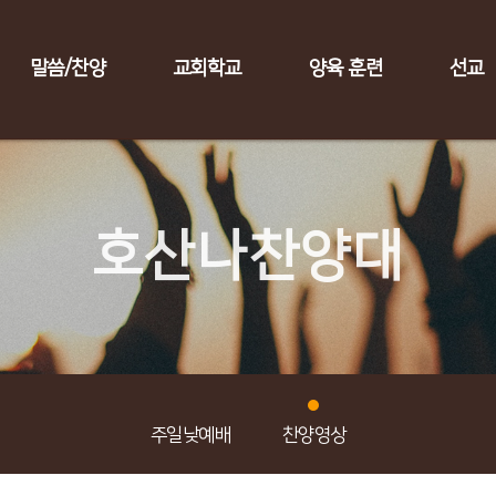
말씀/찬양
교회학교
양육 훈련
선교
호산나찬양대
주일낮예배
찬양영상