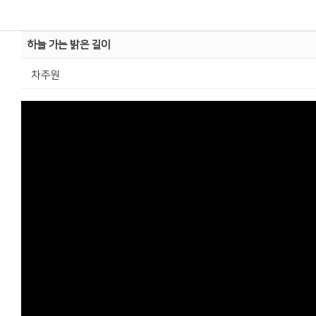
하늘 가는 밝은 길이
차주원