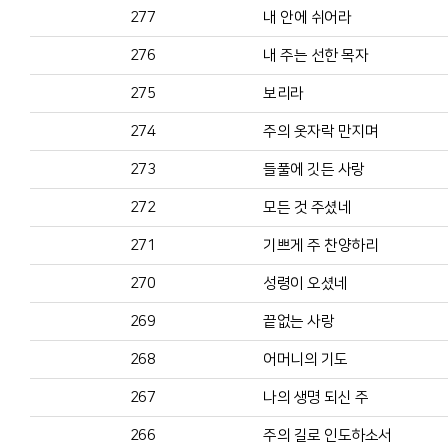
277
내 안에 쉬어라
276
내 주는 선한 목자
275
보리라
274
주의 옷자락 만지며
273
들풀에 깃든 사랑
272
모든 것 주셨네
271
기쁘게 주 찬양하리
270
성령이 오셨네
269
끝없는 사랑
268
어머니의 기도
267
나의 생명 되신 주
266
주의 길로 인도하소서