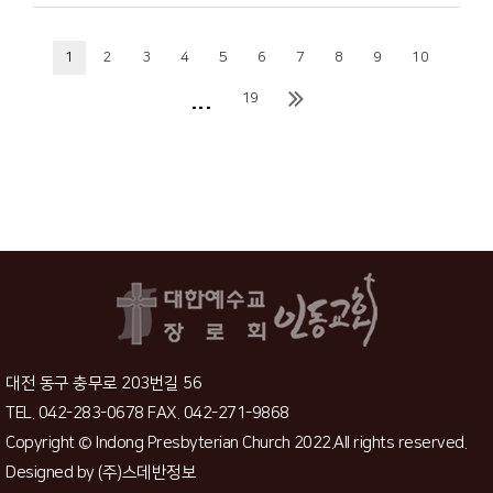
1
2
3
4
5
6
7
8
9
10
...
19
대전 동구 충무로 203번길 56
TEL. 042-283-0678 FAX. 042-271-9868
Copyright © Indong Presbyterian Church 2022.All rights reserved.
Designed by
(주)스데반정보