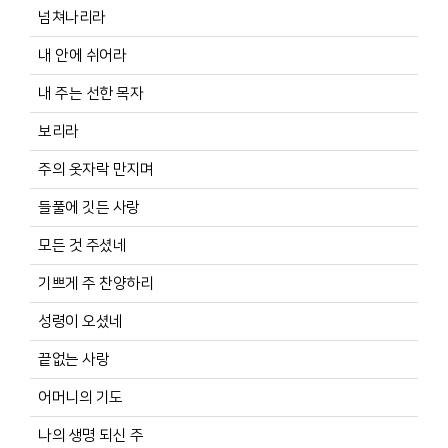
넘쳐나리라
내 안에 쉬어라
내 주는 선한 목자
보리라
주의 옷자락 만지며
들풀에 깃든 사랑
모든 것 주셨네
기쁘게 주 찬양하리
성령이 오셨네
끝없는 사랑
어머니의 기도
나의 생명 되신 주