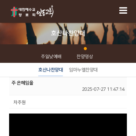
호산나찬양대
주일낮예배
찬양영상
호산나찬양대
임마누엘찬양대
주 은혜임을
2025-07-27 11:47:14
차주원