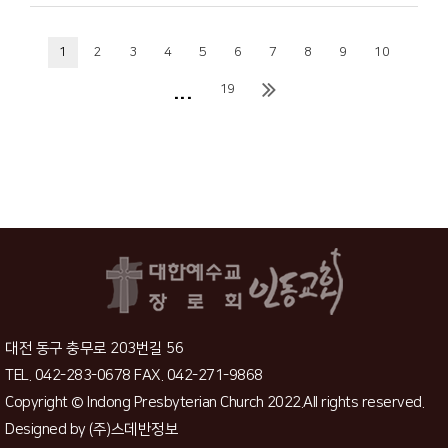
1
2
3
4
5
6
7
8
9
10
...
19
대전 동구 충무로 203번길 56
TEL. 042-283-0678 FAX. 042-271-9868
Copyright © Indong Presbyterian Church 2022.All rights reserved.
Designed by
(주)스데반정보