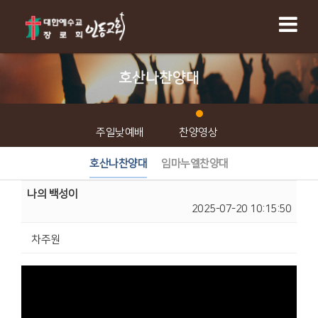
호산나찬양대
주일낮예배
찬양영상
호산나찬양대
임마누엘찬양대
나의 백성이
2025-07-20 10:15:50
차주원