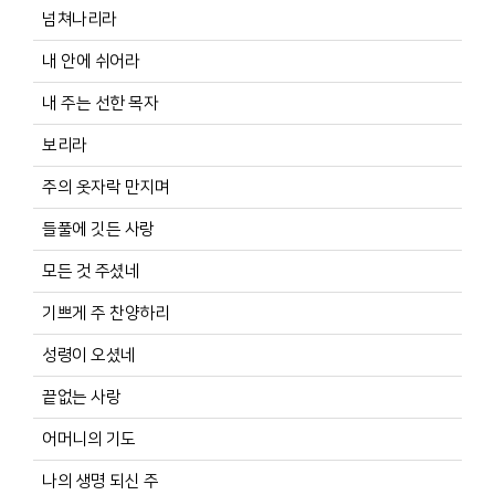
넘쳐나리라
내 안에 쉬어라
내 주는 선한 목자
보리라
주의 옷자락 만지며
들풀에 깃든 사랑
모든 것 주셨네
기쁘게 주 찬양하리
성령이 오셨네
끝없는 사랑
어머니의 기도
나의 생명 되신 주