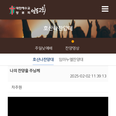
호산나찬양대
주일낮예배
찬양영상
호산나찬양대
임마누엘찬양대
나의 찬양을 주님께
2025-02-02 11:39:13
차주원