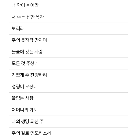
내 안에 쉬어라
내 주는 선한 목자
보리라
주의 옷자락 만지며
들풀에 깃든 사랑
모든 것 주셨네
기쁘게 주 찬양하리
성령이 오셨네
끝없는 사랑
어머니의 기도
나의 생명 되신 주
주의 길로 인도하소서