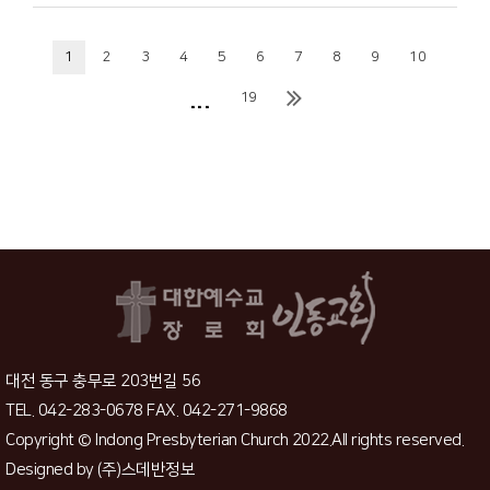
1
2
3
4
5
6
7
8
9
10
...
19
대전 동구 충무로 203번길 56
TEL. 042-283-0678 FAX. 042-271-9868
Copyright © Indong Presbyterian Church 2022.All rights reserved.
Designed by
(주)스데반정보