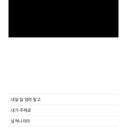
내일 일 염려 말고
내가 주께로
넘쳐나리라