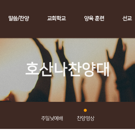
말씀/찬양
교회학교
양육 훈련
선교
호산나찬양대
주일낮예배
찬양영상