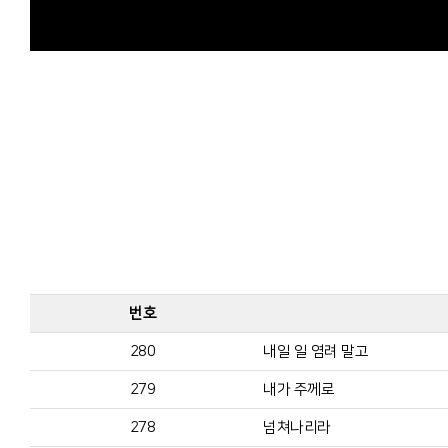
번호
280
내일 일 염려 말고
279
내가 주께로
278
넘쳐나리라