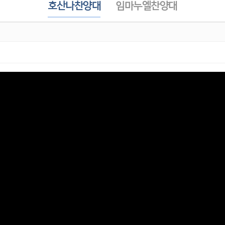
호산나찬양대
임마누엘찬양대