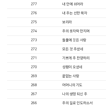
277
내 안에 쉬어라
276
내 주는 선한 목자
275
보리라
274
주의 옷자락 만지며
273
들풀에 깃든 사랑
272
모든 것 주셨네
271
기쁘게 주 찬양하리
270
성령이 오셨네
269
끝없는 사랑
268
어머니의 기도
267
나의 생명 되신 주
266
주의 길로 인도하소서