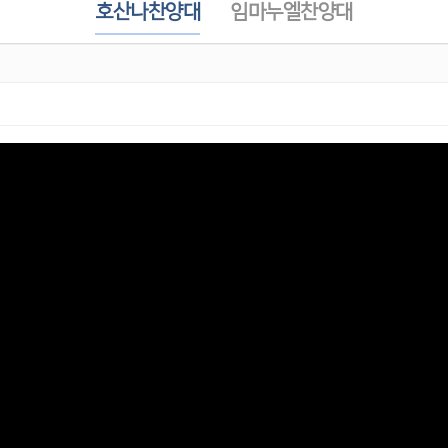
호산나찬양대
임마누엘찬양대