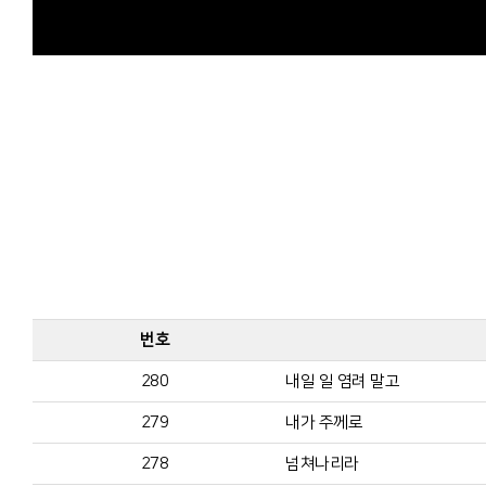
번호
280
내일 일 염려 말고
279
내가 주께로
278
넘쳐나리라