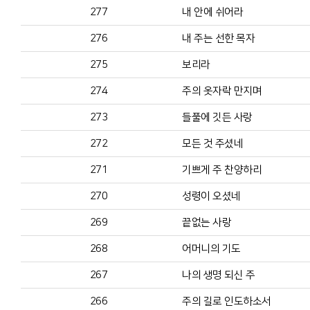
277
내 안에 쉬어라
276
내 주는 선한 목자
275
보리라
274
주의 옷자락 만지며
273
들풀에 깃든 사랑
272
모든 것 주셨네
271
기쁘게 주 찬양하리
270
성령이 오셨네
269
끝없는 사랑
268
어머니의 기도
267
나의 생명 되신 주
266
주의 길로 인도하소서