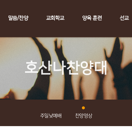
말씀/찬양
교회학교
양육 훈련
선교
호산나찬양대
주일낮예배
찬양영상