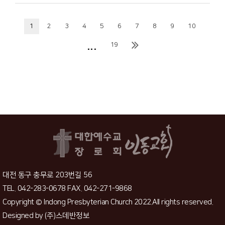
1
2
3
4
5
6
7
8
9
10
...
19
대전 동구 충무로 203번길 56
TEL. 042-283-0678 FAX. 042-271-9868
Copyright © Indong Presbyterian Church 2022.All rights reserved.
Designed by
(주)스데반정보