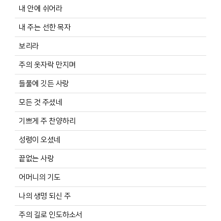
내 안에 쉬어라
내 주는 선한 목자
보리라
주의 옷자락 만지며
들풀에 깃든 사랑
모든 것 주셨네
기쁘게 주 찬양하리
성령이 오셨네
끝없는 사랑
어머니의 기도
나의 생명 되신 주
주의 길로 인도하소서