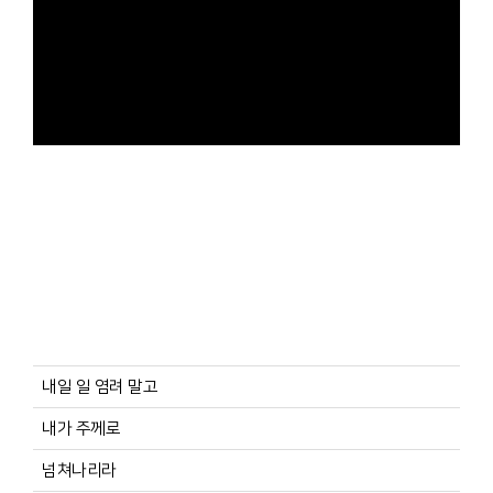
내일 일 염려 말고
내가 주께로
넘쳐나리라