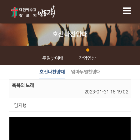
호산나찬양대
주일낮예배
찬양영상
호산나찬양대
임마누엘찬양대
축복의 노래
2023-01-31 16:19:02
임지형