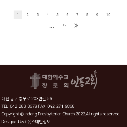
1
2
3
4
5
6
7
8
9
10
...
19
대전 동구 충무로 203번길 56
TEL. 042-283-0678 FAX. 042-271-9868
Copyright © Indong Presbyterian Church 2022.All rights reserved.
Designed by
(주)스데반정보