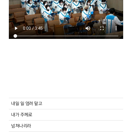
내일 일 염려 말고
내가 주께로
넘쳐나리라