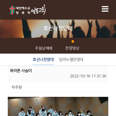
호산나찬양대
주일낮예배
찬양영상
호산나찬양대
임마누엘찬양대
목마른 사슴이
2022-10-16 11:31:36
차주원