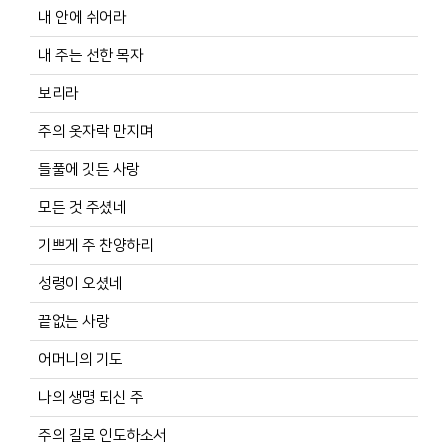
내 안에 쉬어라
내 주는 선한 목자
보리라
주의 옷자락 만지며
들풀에 깃든 사랑
모든 것 주셨네
기쁘게 주 찬양하리
성령이 오셨네
끝없는 사랑
어머니의 기도
나의 생명 되신 주
주의 길로 인도하소서