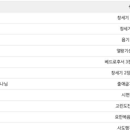
창세기 
창세기
욥기 
열왕기상
베드로후서 3장 
창세기 2장 
하나님
출애굽기
시편 
고린도전
요한복음 
사도행전