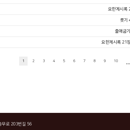
요한계시록 21
룻기 
출애굽기 
요한계시록 21장 
..
1
2
3
4
5
6
7
8
9
10
충무로 203번길 56