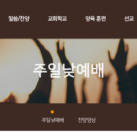
말씀/찬양
교회학교
양육 훈련
선교
주일낮예배
주일낮예배
찬양영상