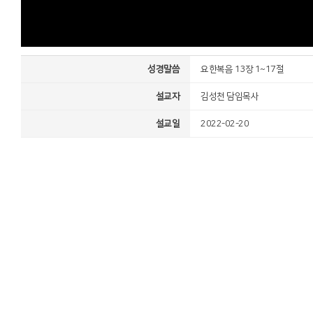
성경말씀
요한복음 13장 1~17절
설교자
김성천 담임목사
설교일
2022-02-20