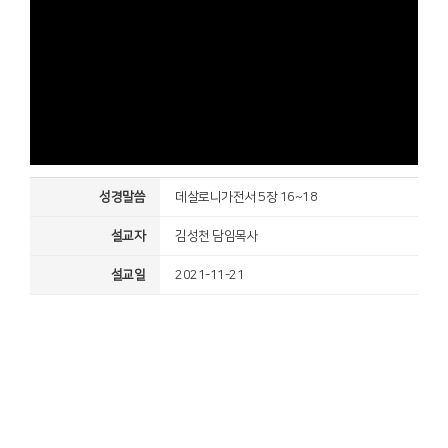
성경말씀
데살로니가전서 5장 16~18
설교자
김성천 담임목사
설교일
2021-11-21