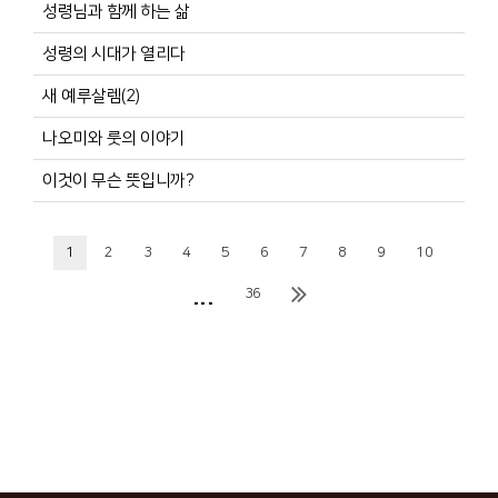
성령님과 함께 하는 삶
성령의 시대가 열리다
새 예루살렘(2)
나오미와 룻의 이야기
이것이 무슨 뜻입니까?
1
2
3
4
5
6
7
8
9
10
...
36