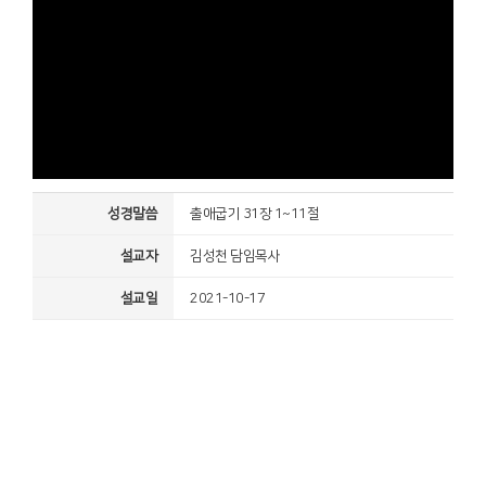
성경말씀
출애굽기 31장 1~11절
설교자
김성천 담임목사
설교일
2021-10-17