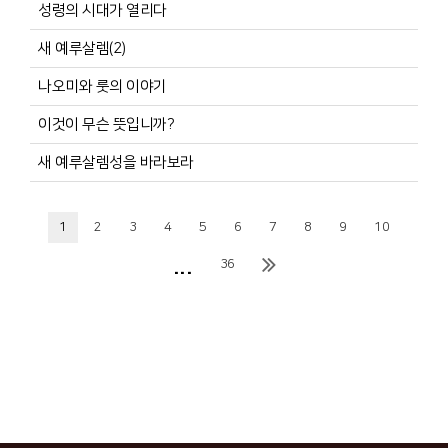
성령의 시대가 열리다
새 예루살렘(2)
나오미와 룻의 이야기
이것이 무슨 뜻입니까?
새 예루살렘성을 바라보라
1
2
3
4
5
6
7
8
9
10
...
36