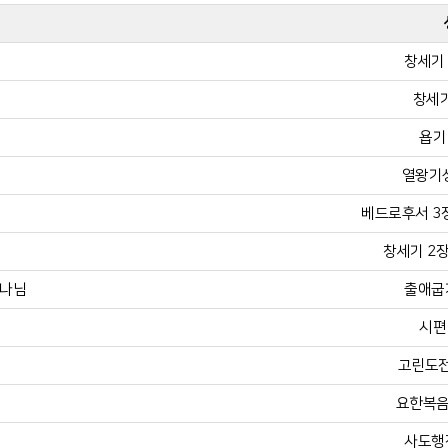
창세기 
창세기
욥기 
열왕기상
베드로후서 3장 
창세기 2장 
하나님
출애굽기
시편 
고린도전
요한복음 
사도행전