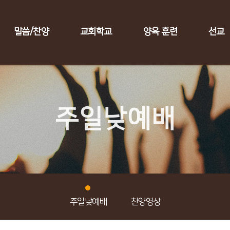
말씀/찬양
교회학교
양육 훈련
선교
주일낮예배
주일낮예배
찬양영상