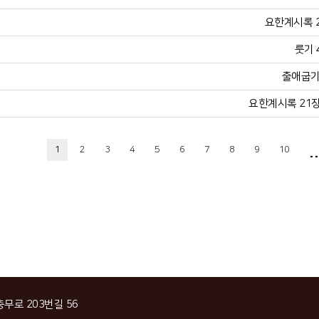
요한계시록 21
룻기 
출애굽기 
요한계시록 21장 
..
1
2
3
4
5
6
7
8
9
10
충무로 203번길 56