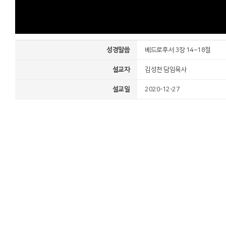
성경말씀
베드로후서 3장 14~18절
설교자
김성천 담임목사
설교일
2020-12-27