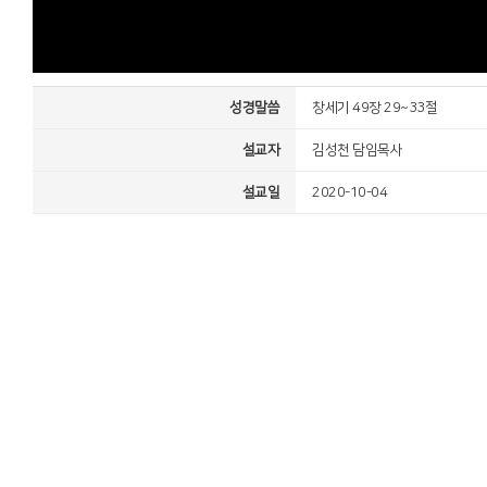
성경말씀
창세기 49장 29~33절
설교자
김성천 담임목사
설교일
2020-10-04