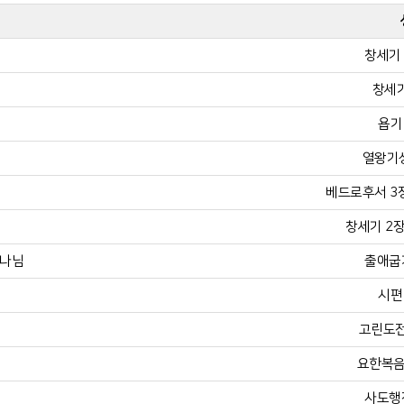
창세기 
창세기
욥기 
열왕기상
베드로후서 3장 
창세기 2장 
하나님
출애굽기
시편 
고린도전
요한복음 
사도행전