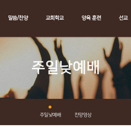
말씀/찬양
교회학교
양육 훈련
선교
주일낮예배
주일낮예배
찬양영상