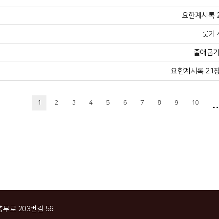
요한계시록 21
룻기 
출애굽기 
요한계시록 21장 
..
1
2
3
4
5
6
7
8
9
10
충무로 203번길 56