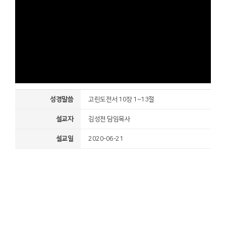
성경말씀
고린도전서 10장 1~13절
설교자
김성천 담임목사
설교일
2020-06-21