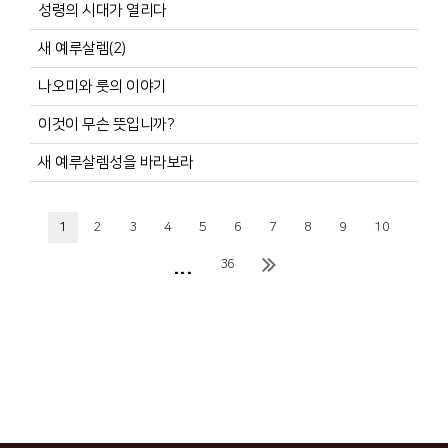
성령의 시대가 열리다
새 예루살렘(2)
나오미와 룻의 이야기
이것이 무슨 뜻입니까?
새 예루살렘성을 바라보라
1
2
3
4
5
6
7
8
9
10
...
36