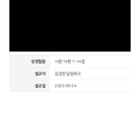
성경말씀
시편 19편 1~14절
설교자
김성천 담임목사
설교일
2020-05-24