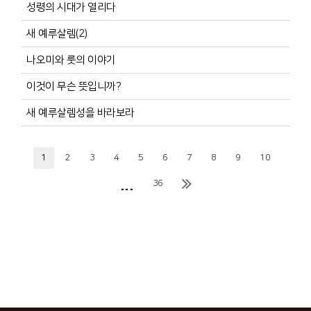
성령의 시대가 열리다
새 예루살렘(2)
나오미와 룻의 이야기
이것이 무슨 뜻입니까?
새 예루살렘성을 바라보라
1
2
3
4
5
6
7
8
9
10
...
36