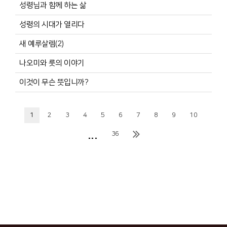
성령님과 함께 하는 삶
성령의 시대가 열리다
새 예루살렘(2)
나오미와 룻의 이야기
이것이 무슨 뜻입니까?
1
2
3
4
5
6
7
8
9
10
...
36