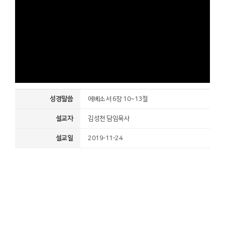
성경말씀
에베소서 6장 10~13절
설교자
김성천 담임목사
설교일
2019-11-24