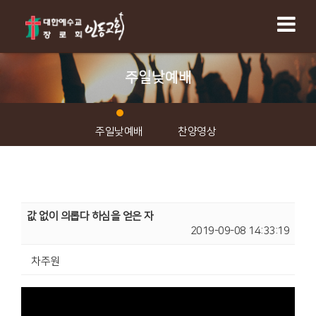
주일낮예배
주일낮예배
찬양영상
값 없이 의롭다 하심을 얻은 자
2019-09-08 14:33:19
차주원