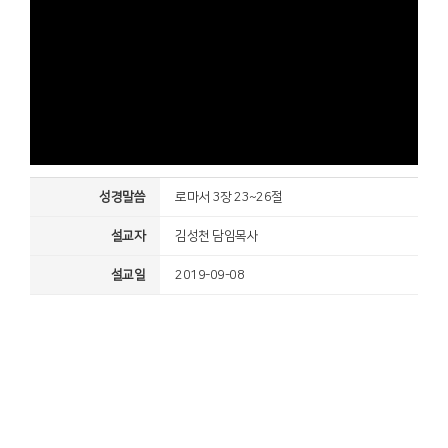
성경말씀
로마서 3장 23~26절
설교자
김성천 담임목사
설교일
2019-09-08