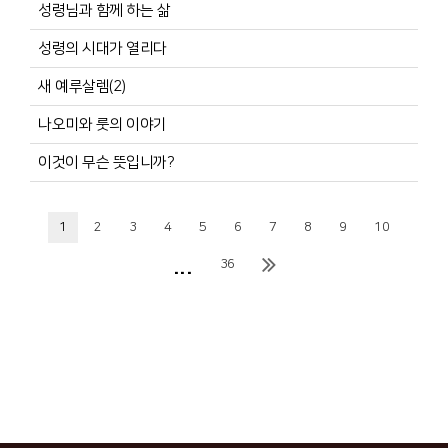
성령님과 함께 하는 삶
성령의 시대가 열리다
새 예루살렘(2)
나오미와 룻의 이야기
이것이 무슨 뜻입니까?
1
2
3
4
5
6
7
8
9
10
...
36